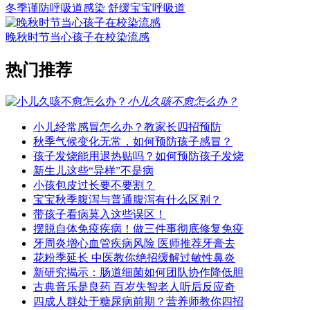
冬季谨防呼吸道感染 舒缓宝宝呼吸道
晚秋时节当心孩子在校染流感
热门推荐
小儿久咳不愈怎么办？
小儿经常感冒怎么办？教家长四招预防
秋季气候变化无常，如何预防孩子感冒？
孩子发烧能用退热贴吗？如何预防孩子发烧
新生儿这些“异样”不是病
小孩包皮过长要不要割？
宝宝秋季腹泻与普通腹泻有什么区别？
带孩子看病莫入这些误区！
摆脱自体免疫疾病！做三件事彻底修复免疫
牙周炎增心血管疾病风险 医师推荐牙膏去
花粉季延长 中医教你绝招缓解过敏性鼻炎
新研究揭示：肠道细菌如何团队协作降低胆
古典音乐是良药 百岁失智老人听后反应奇
四成人群处于糖尿病前期？营养师教你四招