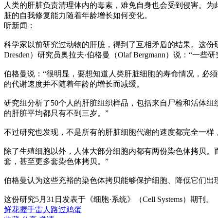
人类的肝脏负责清理体内的毒素，难免自身也会受到侵害。为
脏的自我修复能力随着年龄增长如何变化。
听新闻：
科学家以前研究过动物的肝脏，得到了互相矛盾的结果。这份研究的主要作者之一德勒斯登
Dresden）研究员奥拉夫·伯格曼（Olaf Bergmann
伯格曼说：“很明显，要想知道人类肝脏细胞的寿命情况，必
的代谢速度并不随着年龄的增长而减缓。
研究组分析了50个人的肝脏组织样品，包括来自尸检和活体组织
的肝脏平均都只有不到三岁。”
不过研究也发现，不是所有的肝脏细胞代谢的速度都完全一样
除了生殖细胞以外，人体大部分细胞内都有两份染色体拷贝。而
套，甚至更多套染色体拷贝。”
伯格曼认为这些充裕的染色体拷贝能够保护细胞、降低它们出
这份研究5月31日发表于《细胞·系统》（Cell Systems）期刊。
鲜花
握手
雷人
路过
鸡蛋