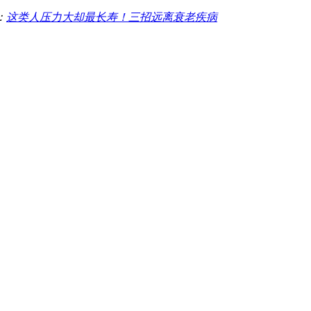
：
这类人压力大却最长寿！三招远离衰老疾病