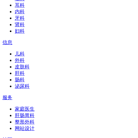
耳科
内科
牙科
肾科
妇科
信息
儿科
外科
皮肤科
肝科
肠科
泌尿科
服务
家庭医生
肝肠胃科
整形外科
网站设计