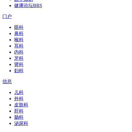
健康论坛
BBS
门户
眼科
鼻科
喉科
耳科
内科
牙科
肾科
妇科
信息
儿科
外科
皮肤科
肝科
肠科
泌尿科