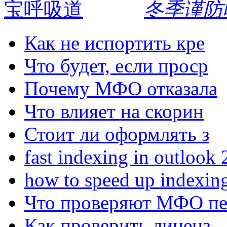
冬季谨防
Как не испортить кре
Что будет, если проср
Почему МФО отказала
Что влияет на скорин
Стоит ли оформлять з
fast indexing in outlook
how to speed up indexin
Что проверяют МФО п
Как проверить лиценз