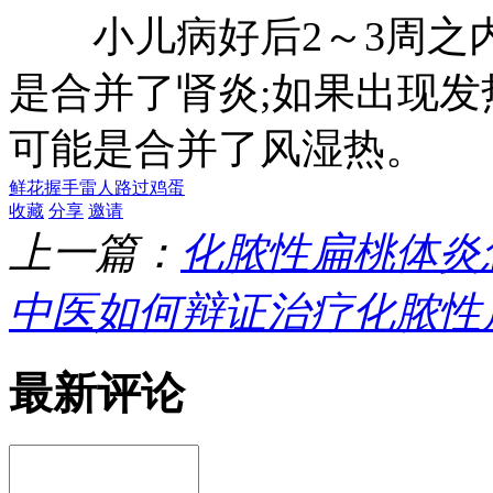
小儿病好后2～3周之内
是合并了肾炎;如果出现
可能是合并了风湿热。
鲜花
握手
雷人
路过
鸡蛋
收藏
分享
邀请
上一篇：
化脓性扁桃体炎
中医如何辩证治疗化脓性
最新评论