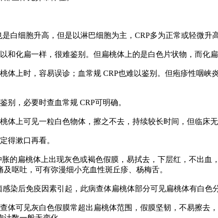
是白细胞升高，但是以淋巴细胞为主，CRP多为正常或轻微升
以和化扁一样，很难鉴别。但扁桃体上的是白色片状物，而化扁
体上时，容易误诊；血常规 CRP也难以鉴别。但疱疹性咽峡
别，必要时查血常规 CRP可明确。
桃体上可见一粒白色物体，擦之不去，持续较长时间，但临床无
定得漱口再看。
胀的扁桃体上出现灰色或褐色假膜，易拭去，下层红，不出血
痛及呕吐，可有弥漫细小充血性斑丘疹、杨梅舌。
菌感染后免疫因素引起，此病查体扁桃体部分可见扁桃体有白色
体可见灰白色假膜常超出扁桃体范围，假膜坚韧，不易擦去，强
胞计数一般无变化。