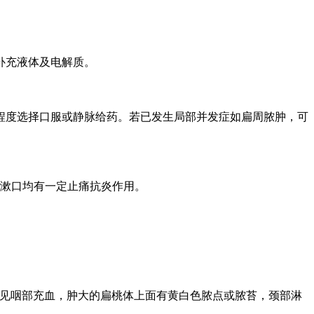
补充液体及电解质。
度选择口服或静脉给药。若已发生局部并发症如扁周脓肿，可
液漱口均有一定止痛抗炎作用。
可见咽部充血，肿大的扁桃体上面有黄白色脓点或脓苔，颈部淋