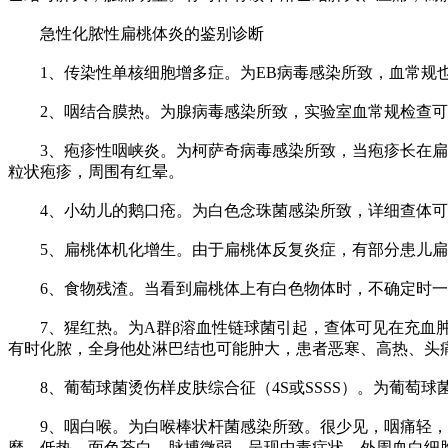
急性化脓性扁桃体炎的鉴别诊断
1、传染性单核细胞增多症。为EB病毒感染所致，血常规也
2、咽结合膜热。为腺病毒感染所致，实验室血常规检查可
3、疱疹性咽峡炎。为柯萨奇病毒感染所致，当疱疹长在扁桃
粒状疱疹，周围有红晕。
4、小幼儿的鹅口疮。为白色念珠菌感染所致，详细查体可鉴
5、扁桃体机化增生。由于扁桃体反复炎症，有部分患儿扁
6、食物残渣。当看到扁桃体上有白色物体时，不确定时一
7、猩红热。为A群β溶血性链球菌引起，查体可见在充血肿
有时化脓，全身他处淋巴结也可能肿大，患者恶寒、高热、头
8、葡萄球菌烫伤样皮肤综合征（4S或SSSS）。为葡萄球
9、咽白喉。为白喉棒状杆菌感染所致。很少见，咽痛轻，查
靡、低热、面色苍白，脉搏微弱，呈现中毒症状。外周血白细