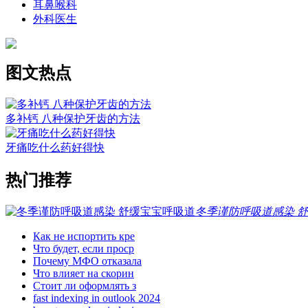
耳鼻喉科
外科医生
图文热点
多补钙 八种保护牙齿的方法
牙痛吃什么药好得快
热门推荐
冬季谨防呼吸道感染 
Как не испортить кре
Что будет, если проср
Почему МФО отказала
Что влияет на скорин
Стоит ли оформлять з
fast indexing in outlook 2024