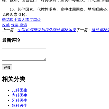
10、其他因素。化脓性咽炎、扁桃体周围炎、樊尚咽峡炎、
免疫因素引起。
鲜花
握手
雷人
路过
鸡蛋
收藏
分享
邀请
上一篇：
中医如何辩证治疗化脓性扁桃体炎
下一篇：
慢性扁桃
最新评论
评论
相关分类
儿科医生
内科医生
牙科医生
妇科医生