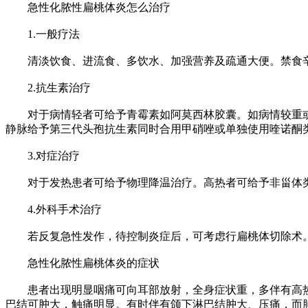
急性化脓性扁桃体炎怎么治疗
1.一般疗法
清淡饮食、进流食、多饮水、加强营养及疏通大便。禁食辛
2.抗生素治疗
对于病情轻者可给予青霉素如阿莫西林胶囊。如病情较重或
静脉给予第三代头孢抗生素同时合用甲硝唑或单独使用喹诺酮
3.对症治疗
对于发热患者可给予物理降温治疗。高热者可给予非甾体类抗
4.外科手术治疗
若反复急性发作，待控制炎症后，可考虑行扁桃体切除术
急性化脓性扁桃体炎的症状
患者出现明显咽痛可向耳部放射，全身症状重，多伴有高热、
巴结可肿大，触痛明显。有时伴有颌下淋巴结肿大、压痛，而