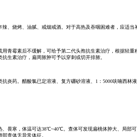
辣、烧烤、油腻、戒烟戒酒。对于高热及吞咽困难者，应适当
用青霉素后不缓解，可给予第二代头孢抗生素治疗，根据轻重程
类抗生素治疗，扁周脓肿可予以穿刺或切开排脓。
炎药。醋酸氯已定溶液、复方硼砂溶液、1：5000呋喃西林
。
畏寒，体温可达38℃~40℃。查体可发现扁桃体肿大、局部
肺部查体无异常体征。