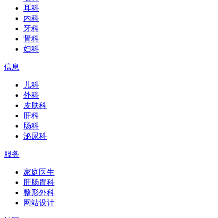
耳科
内科
牙科
肾科
妇科
信息
儿科
外科
皮肤科
肝科
肠科
泌尿科
服务
家庭医生
肝肠胃科
整形外科
网站设计