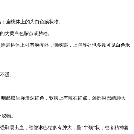
高；扁桃体上的为白色膜状物。
的为黄白色脓点或脓栓。
炎除扁桃体上可有疱疹外，咽峡部，上腭等处也多数可见白色米
不适。
，咽黏膜呈弥漫深红色，软腭上有散在红点，颈部淋巴结肿大，
分泌物。
剥易出血，颈部淋巴结多有肿大，呈“牛颈”状，患者精神萎