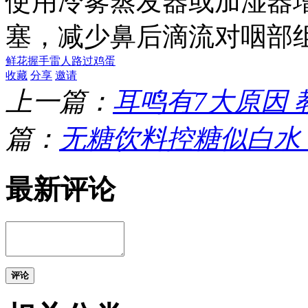
使用冷雾蒸发器或加湿器
塞，减少鼻后滴流对咽部
鲜花
握手
雷人
路过
鸡蛋
收藏
分享
邀请
上一篇：
耳鸣有7大原因
篇：
无糖饮料控糖似白水
最新评论
评论