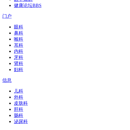
健康论坛
BBS
门户
眼科
鼻科
喉科
耳科
内科
牙科
肾科
妇科
信息
儿科
外科
皮肤科
肝科
肠科
泌尿科