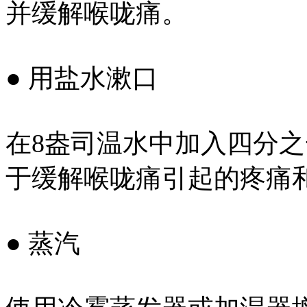
并缓解喉咙痛。
● 用盐水漱口
在8盎司温水中加入四分
于缓解喉咙痛引起的疼痛
● 蒸汽