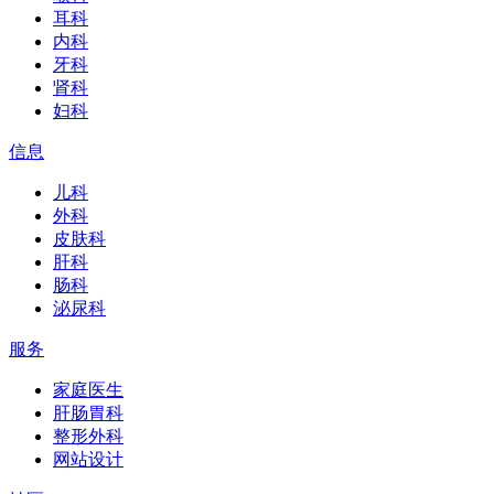
耳科
内科
牙科
肾科
妇科
信息
儿科
外科
皮肤科
肝科
肠科
泌尿科
服务
家庭医生
肝肠胃科
整形外科
网站设计