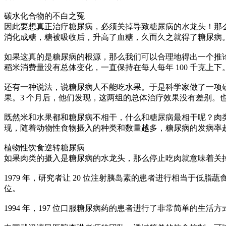
碳水化合物的不白之冤
因此要想真正治疗糖尿病，必须关掉导致糖尿病的水龙头！那
消化成糖，糖被吸收后，升高了血糖，久而久之就得了糖尿病
如果这真的是糖尿病的根源，那么我们可以合理地得出一个推论，
稻米消费量没有总体变化，一直保持在每人每年 100 千克上下。
还有一种说法，说糖尿病人不能吃水果。于是科学家做了一项研
果。3 个月后，他们发现，这两组的总体治疗效果没有差别。
既然米和水果都和糖尿病不相干，什么和糖尿病最相干呢？肉类！从 
现，随着动物性食物摄入的种类和数量越多，糖尿病的发病率
植物性饮食逆转糖尿病
如果肉类的摄入是糖尿病的水龙头，那么停止吃肉就意味着关
1979 年，研究者让 20 位注射胰岛素的患者进行相当于低脂蔬食
位。
1994 年，197 位口服糖尿病药的患者进行了非常简单的生活