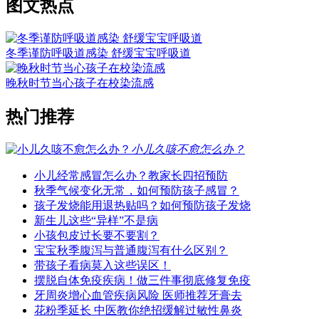
图文热点
冬季谨防呼吸道感染 舒缓宝宝呼吸道
晚秋时节当心孩子在校染流感
热门推荐
小儿久咳不愈怎么办？
小儿经常感冒怎么办？教家长四招预防
秋季气候变化无常，如何预防孩子感冒？
孩子发烧能用退热贴吗？如何预防孩子发烧
新生儿这些“异样”不是病
小孩包皮过长要不要割？
宝宝秋季腹泻与普通腹泻有什么区别？
带孩子看病莫入这些误区！
摆脱自体免疫疾病！做三件事彻底修复免疫
牙周炎增心血管疾病风险 医师推荐牙膏去
花粉季延长 中医教你绝招缓解过敏性鼻炎