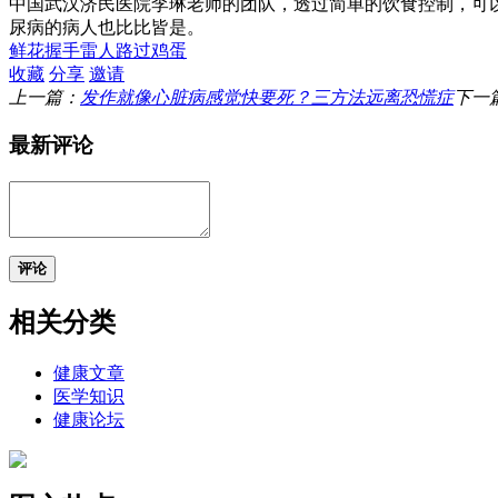
中国武汉济民医院李琳老师的团队，透过简单的饮食控制，可以在
尿病的病人也比比皆是。
鲜花
握手
雷人
路过
鸡蛋
收藏
分享
邀请
上一篇：
发作就像心脏病感觉快要死？三方法远离恐慌症
下一
最新评论
评论
相关分类
健康文章
医学知识
健康论坛