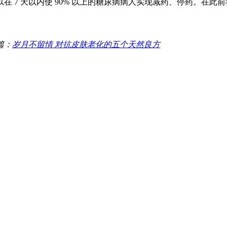
 7 天以内使 90% 以上的糖尿病病人实现减药、停药。在
篇：
岁月不留情 对抗皮肤老化的五个天然良方