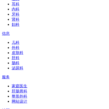
耳科
内科
牙科
肾科
妇科
信息
儿科
外科
皮肤科
肝科
肠科
泌尿科
服务
家庭医生
肝肠胃科
整形外科
网站设计