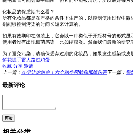
睫毛膏管可能会滋生细菌，但它们不能被清洗，所以最好每月
化妆品的保质期怎么看？
所有化妆品都是在严格的条件下生产的，以控制使用过程中微
剂能够控制污染的时间长短来计算的。
如果有效期印在包装上，它会以一种类似于开瓶符号的形式显示，
使用者没有出现细菌感染，比如结膜炎。然而我们最新的研究
为了避免污染，请确保丢弃过期的化妆品，如果发生感染或皮
鲜花
握手
雷人
路过
鸡蛋
收藏
分享
邀请
上一篇：
久坐让你短命！六个动作帮助你甩掉伤害
下一篇：
警
最新评论
评论
相关分类