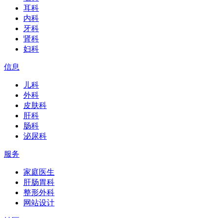
耳科
内科
牙科
肾科
妇科
信息
儿科
外科
皮肤科
肝科
肠科
泌尿科
服务
家庭医生
肝肠胃科
整形外科
网站设计