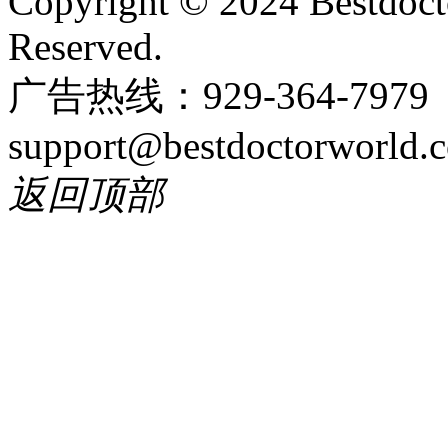
Copyright © 2024 Bestdoct
Reserved.
广告热线：929-364-797
support@bestdoctorworld.
返回顶部