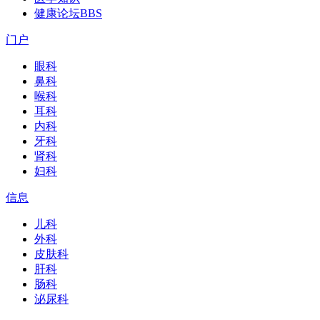
健康论坛
BBS
门户
眼科
鼻科
喉科
耳科
内科
牙科
肾科
妇科
信息
儿科
外科
皮肤科
肝科
肠科
泌尿科