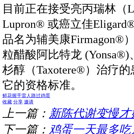
目前正在接受亮丙瑞林（Leupr
Lupron® 或癌立佳Eliga
品名为辅美康Firmagon®
粒醋酸阿比特龙 (Yonsa®)
杉醇（Taxotere®）
它的资格标准。
鲜花
握手
雷人
路过
鸡蛋
收藏
分享
邀请
上一篇：
新陈代谢变慢才
下一篇：
鸡蛋一天最多吃