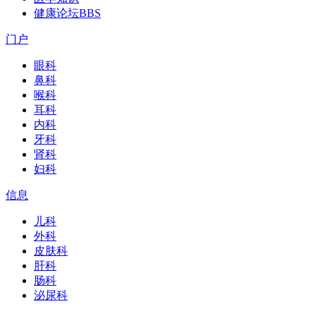
健康论坛
BBS
门户
眼科
鼻科
喉科
耳科
内科
牙科
肾科
妇科
信息
儿科
外科
皮肤科
肝科
肠科
泌尿科