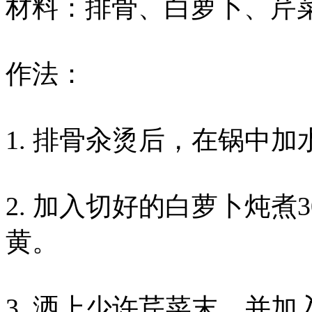
材料：排骨、白萝卜、芹
作法：
1. 排骨汆烫后，在锅中加
2. 加入切好的白萝卜炖煮
黄。
3. 洒上少许芹菜末，并