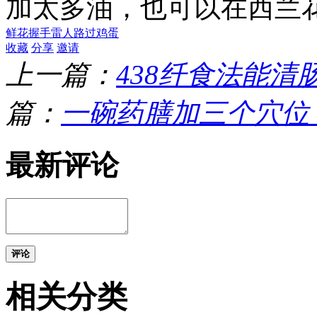
加太多油，也可以在西兰
鲜花
握手
雷人
路过
鸡蛋
收藏
分享
邀请
上一篇：
438纤食法能清
篇：
一碗药膳加三个穴位
最新评论
评论
相关分类