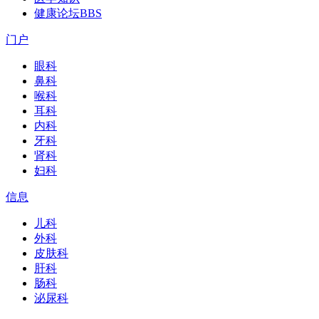
健康论坛
BBS
门户
眼科
鼻科
喉科
耳科
内科
牙科
肾科
妇科
信息
儿科
外科
皮肤科
肝科
肠科
泌尿科