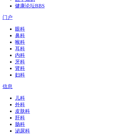
健康论坛
BBS
门户
眼科
鼻科
喉科
耳科
内科
牙科
肾科
妇科
信息
儿科
外科
皮肤科
肝科
肠科
泌尿科