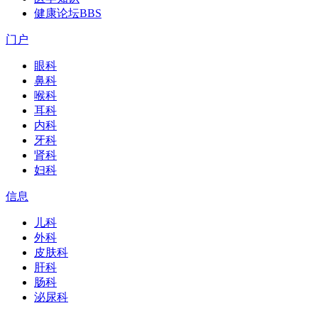
健康论坛
BBS
门户
眼科
鼻科
喉科
耳科
内科
牙科
肾科
妇科
信息
儿科
外科
皮肤科
肝科
肠科
泌尿科