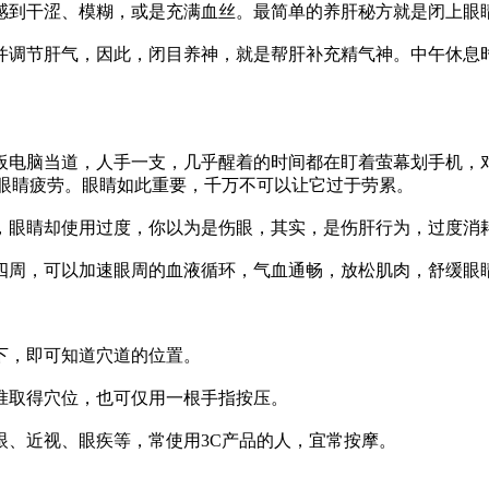
感到干涩、模糊，或是充满血丝。最简单的养肝秘方就是闭上眼
并调节肝气，因此，闭目养神，就是帮肝补充精气神。中午休息
板电脑当道，人手一支，几乎醒着的时间都在盯着萤幕划手机，
让眼睛疲劳。眼睛如此重要，千万不可以让它过于劳累。
，眼睛却使用过度，你以为是伤眼，其实，是伤肝行为，过度消
四周，可以加速眼周的血液循环，气血通畅，放松肌肉，舒缓眼
下，即可知道穴道的位置。
准取得穴位，也可仅用一根手指按压。
眼、近视、眼疾等，常使用3C产品的人，宜常按摩。