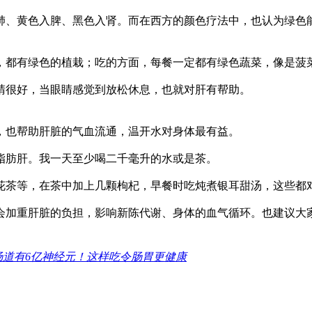
肺、黄色入脾、黑色入肾。而在西方的颜色疗法中，也认为绿色
，都有绿色的植栽；吃的方面，每餐一定都有绿色蔬菜，像是菠
睛很好，当眼睛感觉到放松休息，也就对肝有帮助。
，也帮助肝脏的气血流通，温开水对身体最有益。
脂肪肝。我一天至少喝二千毫升的水或是茶。
花茶等，在茶中加上几颗枸杞，早餐时吃炖煮银耳甜汤，这些都
会加重肝脏的负担，影响新陈代谢、身体的血气循环。也建议大
肠道有6亿神经元！这样吃令肠胃更健康