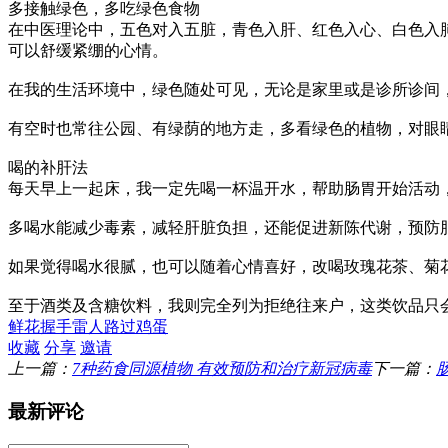
多接触绿色，多吃绿色食物
在中医理论中，五色对入五脏，青色入肝、红色入心、白色入
可以舒缓紧绷的心情。
在我的生活环境中，绿色随处可见，无论是家里或是诊所诊间
有空时也常往公园、有绿荫的地方走，多看绿色的植物，对眼
喝的补肝法
每天早上一起床，我一定先喝一杯温开水，帮助肠胃开始活动
多喝水能减少毒素，减轻肝脏负担，还能促进新陈代谢，预防
如果觉得喝水很腻，也可以随着心情喜好，改喝玫瑰花茶、菊
至于酒类及含糖饮料，我则完全列为拒绝往来户，这类饮品只
鲜花
握手
雷人
路过
鸡蛋
收藏
分享
邀请
上一篇：
7种药食同源植物 有效预防和治疗新冠病毒
下一篇：
最新评论