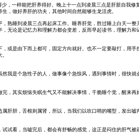
睡得少，一样能把肝养得好。晚上十一点到凌晨三点是肝脏自我修
养生，做好养肝的功夫，其他时间自然能够生龙活虎。
平，熟睡到凌晨三点再起床工作。睡养肝觉，胜过睡上白天一整
半，无论是记忆力和理解力都会变差，反而早起读书，理解力和
下，或是由下而上都可，固定方向就好。也不一定要敲打，用手
大。
虽然我是个急性子的人，做事像个急惊风，遇到事情时，很快就
做完，其实烦恼失眠生气又不能解决事情，干脆睡个觉，醒来再
边属肝胆，舌根则属肾，所以，当我们以吹口哨的嘴型，发出嘘
，试试看，当嘘完后，都会有舒畅的感觉，这正是闷住的肝气被