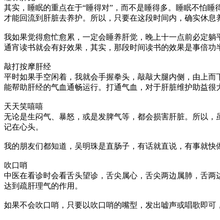
其实，睡眠的重点在于“睡得对”，而不是睡得多。睡眠不怕
才能回流到肝脏去养护。所以，只要在这段时间内，确实休息
我如果觉得愈忙愈累，一定会睡养肝觉，晚上十一点前必定躺
通宵读书就会有好效果，其实，那段时间读书的效果是事倍功
敲打按摩肝经
平时如果手空闲着，我就会手握拳头，敲敲大腿内侧，由上而
能帮助肝经的气血通畅运行。打通气血，对于肝脏维护助益很
天天笑嘻嘻
无论是生闷气、暴怒，或是发脾气等，都会损害肝脏。所以，
记在心头。
我的朋友们都知道，吴明珠是直肠子，有话就直说，有事就快
吹口哨
中医在看诊时会看舌头望诊，舌尖属心，舌尖两边属肺，舌两
达到疏肝理气的作用。
如果不会吹口哨，只要以吹口哨的嘴型，发出嘘声或唱歌即可