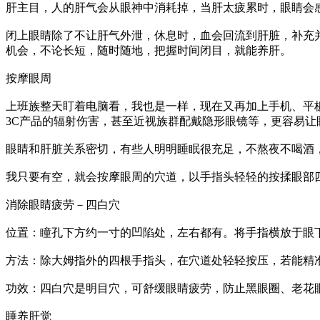
肝主目，人的肝气会从眼神中消耗掉，当肝太疲累时，眼睛会
闭上眼睛除了不让肝气外泄，休息时，血会回流到肝脏，补充
机会，不论长短，随时随地，把握时间闭目，就能养肝。
按摩眼周
上班族整天盯着电脑看，我也是一样，现在又再加上手机、平
3C产品的辐射伤害，甚至近视族群配戴隐形眼镜等，更容易
眼睛和肝脏关系密切，有些人明明睡眠很充足，不熬夜不喝酒
我只要有空，就会按摩眼周的穴道，以手指头轻轻的按揉眼部
消除眼睛疲劳－四白穴
位置：瞳孔下方约一寸的凹陷处，左右都有。将手指横放于眼
方法：除大姆指外的四根手指头，在穴道处轻轻按压，若能精
功效：四白穴是明目穴，可舒缓眼睛疲劳，防止黑眼圈、老花
睡养肝觉