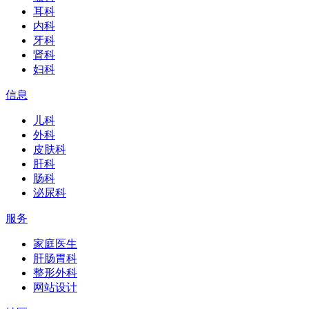
耳科
内科
牙科
肾科
妇科
信息
儿科
外科
皮肤科
肝科
肠科
泌尿科
服务
家庭医生
肝肠胃科
整形外科
网站设计