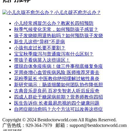
小儿久咳不愈怎么办？
小儿经常感冒怎么办？教家长四招预防
秋季气候变化无常，如何预防孩子感冒？
孩子发烧能用退热贴吗？如何预防孩子发烧
新生儿这些“异样”不是病
小孩包皮过长要不要割？
宝宝秋季腹泻与普通腹泻有什么区别？
带孩子看病莫入这些误区！
摆脱自体免疫疾病！做三件事彻底修复免疫
牙周炎增心血管疾病风险 医师推荐牙膏去
花粉季延长 中医教你绝招缓解过敏性鼻炎
新研究揭示：肠道细菌如何团队协作降低胆
古典音乐是良药 百岁失智老人听后反应奇
四成人群处于糖尿病前期？营养师教你四招
医生告诉你 长者最易忽视的四个健康问题
自闭症能治愈吗？六个方法可以改善这些症
Copyright © 2024 Bestdoctorworld.com All Rights Reserved.
广告热线：929-364-7979 邮箱：
support@bestdoctorworld.com