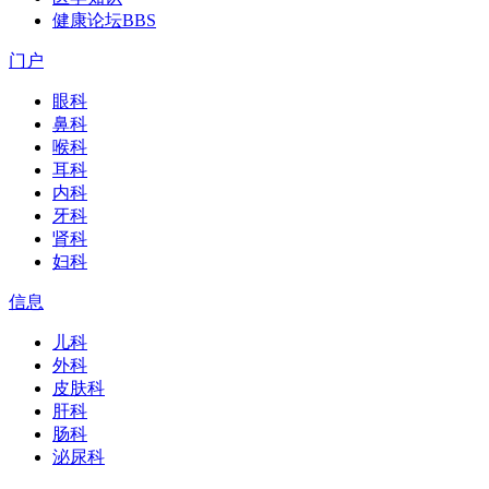
健康论坛
BBS
门户
眼科
鼻科
喉科
耳科
内科
牙科
肾科
妇科
信息
儿科
外科
皮肤科
肝科
肠科
泌尿科