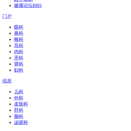
健康论坛
BBS
门户
眼科
鼻科
喉科
耳科
内科
牙科
肾科
妇科
信息
儿科
外科
皮肤科
肝科
肠科
泌尿科