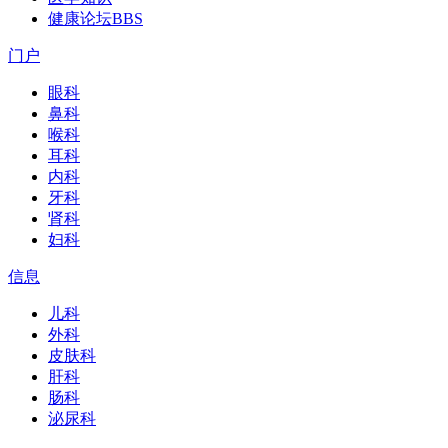
健康论坛
BBS
门户
眼科
鼻科
喉科
耳科
内科
牙科
肾科
妇科
信息
儿科
外科
皮肤科
肝科
肠科
泌尿科