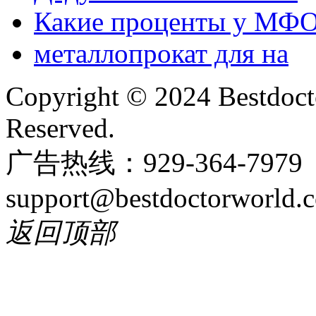
Какие проценты у МФ
металлопрокат для на
Copyright © 2024 Bestdoct
Reserved.
广告热线：929-364-797
support@bestdoctorworld.
返回顶部