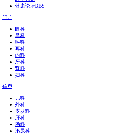
健康论坛
BBS
门户
眼科
鼻科
喉科
耳科
内科
牙科
肾科
妇科
信息
儿科
外科
皮肤科
肝科
肠科
泌尿科