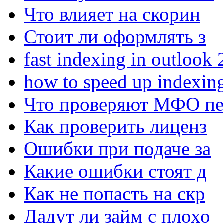
Что влияет на скорин
Стоит ли оформлять з
fast indexing in outlook
how to speed up indexin
Что проверяют МФО п
Как проверить лиценз
Ошибки при подаче за
Какие ошибки стоят д
Как не попасть на скр
Дадут ли займ с плохо