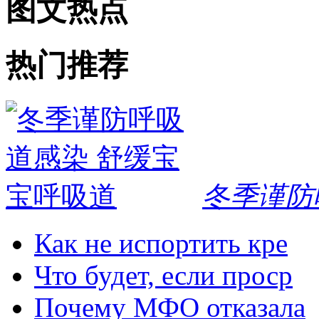
图文热点
热门推荐
冬季谨防
Как не испортить кре
Что будет, если проср
Почему МФО отказала