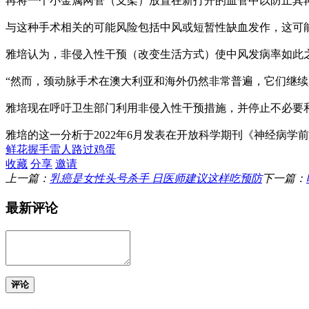
再将一个小金属网管（支架）放置在新打开的血管中以防止其
与这种手术相关的可能风险包括中风或短暂性缺血发作，这可
雅培认为，非侵入性干预（改变生活方式）使中风发病率如此
“然而，颈动脉手术在澳大利亚和海外仍然非常普遍，它们继续
雅培现在呼吁卫生部门利用非侵入性干预措施，并停止不必要
雅培的这一分析于2022年6月发表在开放科学期刊《神经病学前沿》（Fron
鲜花
握手
雷人
路过
鸡蛋
收藏
分享
邀请
上一篇：
乳癌是女性头号杀手 日医师建议这样吃预防
下一篇：
最新评论
评论