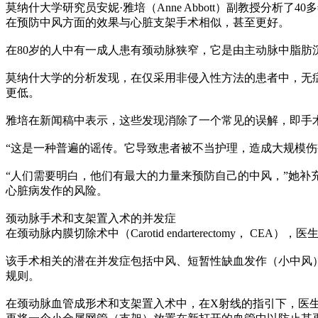
莫纳什大学研究员安妮·雅培（Anne Abbott）副教授分
在预防中风方面的效果与心脏支架手术相似，甚至更好。
在80岁的人中有一成人患有颈动脉狭窄，它是由主动脉中脂
莫纳什大学的分析发现，在仅采用非侵入性方法的患者中，无症
更低。
雅培在新闻稿中表示，这些发现消除了一个常见的误解，即手
“这是一种普遍的谣传。它导致患者被不当护理，造成大规模伤
“人们需要明白，他们有最大的力量来预防自己的中风，”她
心脏病发作的风险。
颈动脉手术和支架置入术的并发症
在颈动脉内膜切除术中（Carotid endarterectomy
该手术相关的潜在并发症包括中风、短暂性缺血发作（小中风
规则。
在颈动脉血管成形术和支架置入术中，在X射线的指引下，医