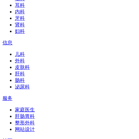
耳科
内科
牙科
肾科
妇科
信息
儿科
外科
皮肤科
肝科
肠科
泌尿科
服务
家庭医生
肝肠胃科
整形外科
网站设计