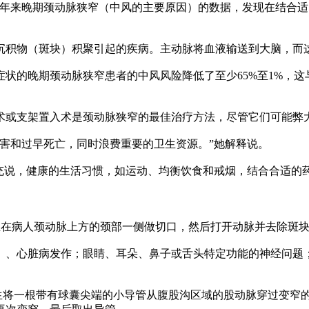
析了40多年来晚期颈动脉狭窄（中风的主要原因）的数据，发现在
肪沉积物（斑块）积聚引起的疾病。主动脉将血液输送到大脑，而
状的晚期颈动脉狭窄患者的中风风险降低了至少65%至1%，
术或支架置入术是颈动脉狭窄的最佳治疗方法，尽管它们可能弊
害和过早死亡，同时浪费重要的卫生资源。”她解释说。
补充说，健康的生活习惯，如运动、均衡饮食和戒烟，结合合适的
， CEA），医生在病人颈动脉上方的颈部一侧做切口，然后打开动脉并去
）、心脏病发作；眼睛、耳朵、鼻子或舌头特定功能的神经问题
生将一根带有球囊尖端的小导管从腹股沟区域的股动脉穿过变窄