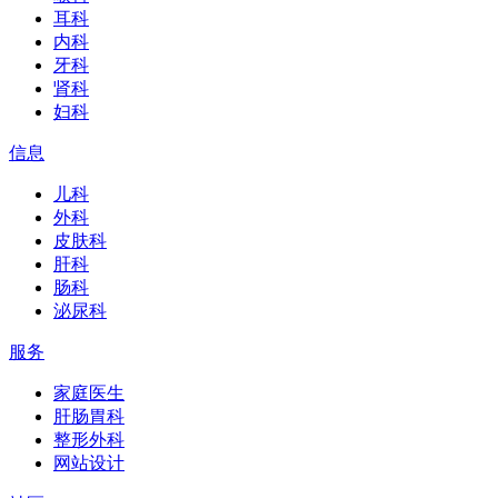
耳科
内科
牙科
肾科
妇科
信息
儿科
外科
皮肤科
肝科
肠科
泌尿科
服务
家庭医生
肝肠胃科
整形外科
网站设计