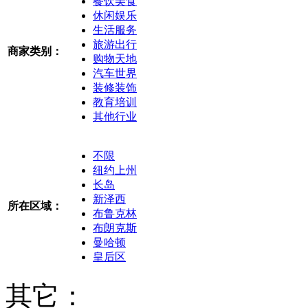
餐饮美食
休闲娱乐
生活服务
旅游出行
商家类别：
购物天地
汽车世界
装修装饰
教育培训
其他行业
不限
纽约上州
长岛
新泽西
所在区域：
布鲁克林
布朗克斯
曼哈顿
皇后区
其它：