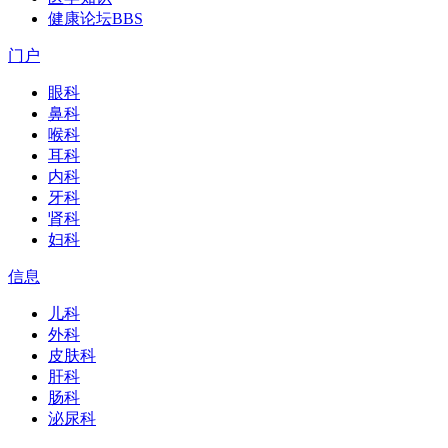
健康论坛
BBS
门户
眼科
鼻科
喉科
耳科
内科
牙科
肾科
妇科
信息
儿科
外科
皮肤科
肝科
肠科
泌尿科