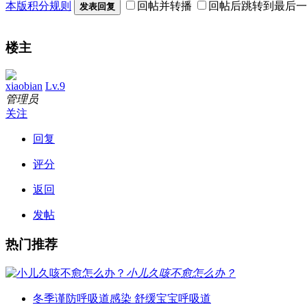
本版积分规则
回帖并转播
回帖后跳转到最后一
发表回复
楼主
xiaobian
Lv.9
管理员
关注
回复
评分
返回
发帖
热门推荐
小儿久咳不愈怎么办？
冬季谨防呼吸道感染 舒缓宝宝呼吸道