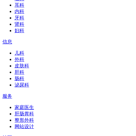
耳科
内科
牙科
肾科
妇科
信息
儿科
外科
皮肤科
肝科
肠科
泌尿科
服务
家庭医生
肝肠胃科
整形外科
网站设计