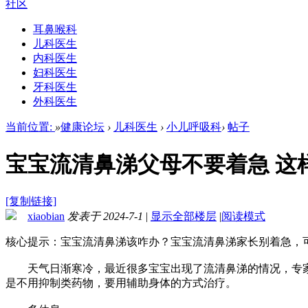
社区
耳鼻喉科
儿科医生
内科医生
妇科医生
牙科医生
外科医生
当前位置:
»
健康论坛
›
儿科医生
›
小儿呼吸科
›
帖子
宝宝流清鼻涕父母不要着急 这
[复制链接]
xiaobian
发表于 2024-7-1
|
显示全部楼层
|
阅读模式
核心提示：宝宝流清鼻涕该咋办？宝宝流清鼻涕家长别着急，
天气日渐寒冷，最近很多宝宝出现了流清鼻涕的情况，专家
是不用抑制类药物，要用辅助身体的方式治疗。