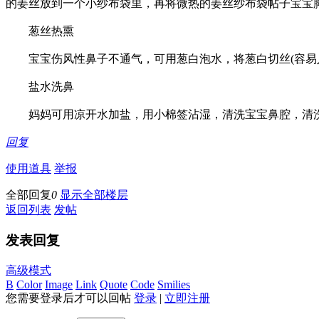
的姜丝放到一个小纱布袋里，再将微热的姜丝纱布袋帖子宝宝脚
葱丝热熏
宝宝伤风性鼻子不通气，可用葱白泡水，将葱白切丝(容易入
盐水洗鼻
妈妈可用凉开水加盐，用小棉签沾湿，清洗宝宝鼻腔，清洗
回复
使用道具
举报
全部回复
0
显示全部楼层
返回列表
发帖
发表回复
高级模式
B
Color
Image
Link
Quote
Code
Smilies
您需要登录后才可以回帖
登录
|
立即注册