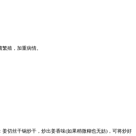
。
菌繁殖，加重病情。
切丝干锅炒干，炒出姜香味(如果稍微糊也无妨)，可将炒好