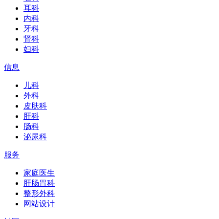
耳科
内科
牙科
肾科
妇科
信息
儿科
外科
皮肤科
肝科
肠科
泌尿科
服务
家庭医生
肝肠胃科
整形外科
网站设计