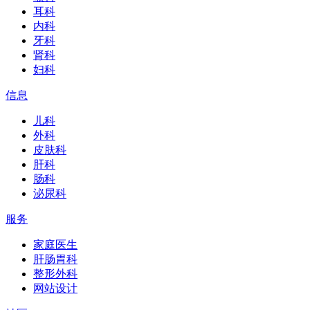
耳科
内科
牙科
肾科
妇科
信息
儿科
外科
皮肤科
肝科
肠科
泌尿科
服务
家庭医生
肝肠胃科
整形外科
网站设计