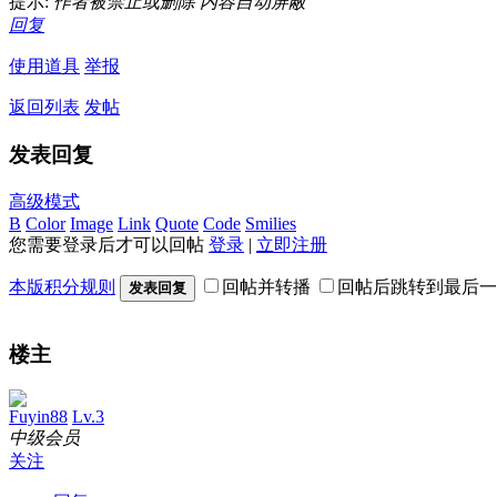
提示:
作者被禁止或删除 内容自动屏蔽
回复
使用道具
举报
返回列表
发帖
发表回复
高级模式
B
Color
Image
Link
Quote
Code
Smilies
您需要登录后才可以回帖
登录
|
立即注册
本版积分规则
回帖并转播
回帖后跳转到最后一
发表回复
楼主
Fuyin88
Lv.3
中级会员
关注