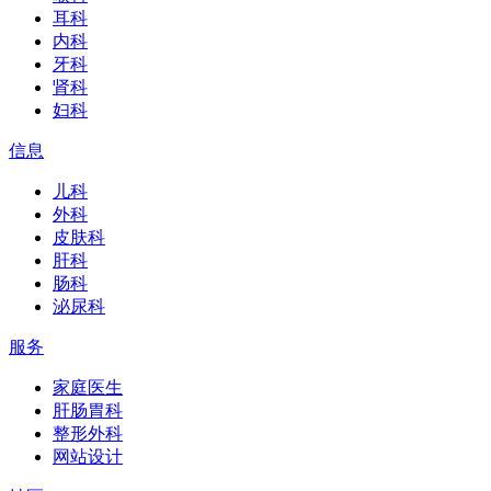
耳科
内科
牙科
肾科
妇科
信息
儿科
外科
皮肤科
肝科
肠科
泌尿科
服务
家庭医生
肝肠胃科
整形外科
网站设计