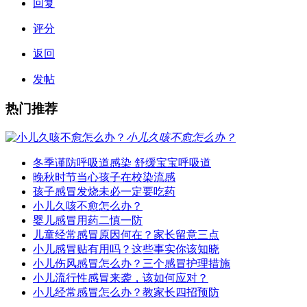
回复
评分
返回
发帖
热门推荐
小儿久咳不愈怎么办？
冬季谨防呼吸道感染 舒缓宝宝呼吸道
晚秋时节当心孩子在校染流感
孩子感冒发烧未必一定要吃药
小儿久咳不愈怎么办？
婴儿感冒用药二慎一防
儿童经常感冒原因何在？家长留意三点
小儿感冒贴有用吗？这些事实你该知晓
小儿伤风感冒怎么办？三个感冒护理措施
小儿流行性感冒来袭，该如何应对？
小儿经常感冒怎么办？教家长四招预防