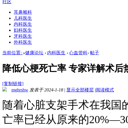
社区
耳鼻喉科
儿科医生
内科医生
妇科医生
牙科医生
外科医生
当前位置:
»
健康论坛
›
内科医生
›
心血管科
›
帖子
降低心梗死亡率 专家详解术后
[复制链接]
mghrshw
发表于 2024-1-18
|
显示全部楼层
|
阅读模式
随着心脏支架手术在我国
亡率已经从原来的20%—