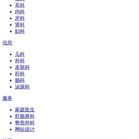
耳科
内科
牙科
肾科
妇科
信息
儿科
外科
皮肤科
肝科
肠科
泌尿科
服务
家庭医生
肝肠胃科
整形外科
网站设计