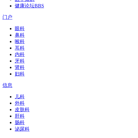
健康论坛
BBS
门户
眼科
鼻科
喉科
耳科
内科
牙科
肾科
妇科
信息
儿科
外科
皮肤科
肝科
肠科
泌尿科