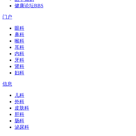
健康论坛
BBS
门户
眼科
鼻科
喉科
耳科
内科
牙科
肾科
妇科
信息
儿科
外科
皮肤科
肝科
肠科
泌尿科