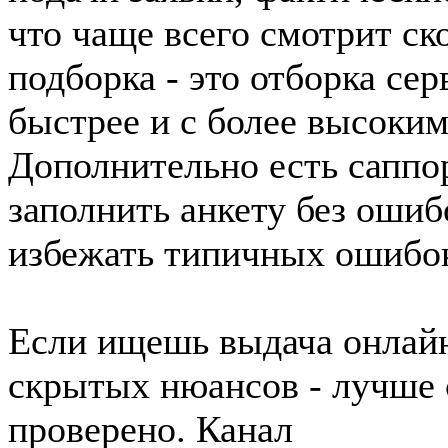
что чаще всего смотрит ск
подборка - это отборка сер
быстрее и с более высоки
Дополнительно есть саппор
заполнить анкету без ошиб
избежать типичных ошибок 
Если ищешь выдача онлайн 
скрытых нюансов - лучше с
проверено. Канал