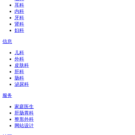
耳科
内科
牙科
肾科
妇科
信息
儿科
外科
皮肤科
肝科
肠科
泌尿科
服务
家庭医生
肝肠胃科
整形外科
网站设计