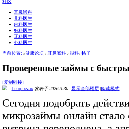
社区
耳鼻喉科
儿科医生
内科医生
妇科医生
牙科医生
外科医生
当前位置:
»
健康论坛
›
耳鼻喉科
›
眼科
›
帖子
Проверенные займы с быстры
[复制链接]
Leorpbezax
发表于 2026-3-30
|
显示全部楼层
|
阅读模式
Сегодня подобрать действ
микрозаймы онлайн стало с
витрина переполнена, а ап