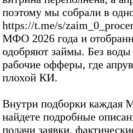
поэтому мы собрали в одн
https://t.me/s/zaim_0_proc
МФО 2026 года и отобранн
одобряют займы. Без воды
рабочие офферы, где апрув
плохой КИ.
Внутри подборки каждая М
найдете подробные описан
подачи заявки, фактически