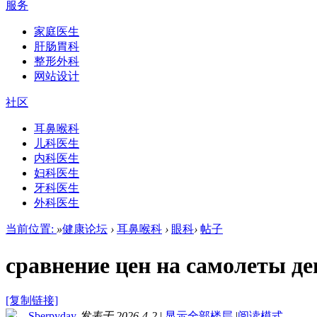
服务
家庭医生
肝肠胃科
整形外科
网站设计
社区
耳鼻喉科
儿科医生
内科医生
妇科医生
牙科医生
外科医生
当前位置:
»
健康论坛
›
耳鼻喉科
›
眼科
›
帖子
сравнение цен на самолеты д
[复制链接]
Sberpyday
发表于 2026-4-2
|
显示全部楼层
|
阅读模式