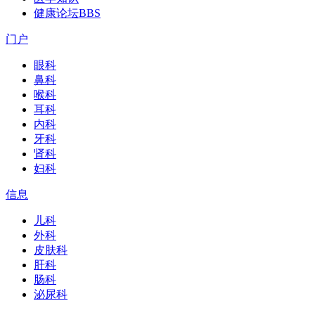
健康论坛
BBS
门户
眼科
鼻科
喉科
耳科
内科
牙科
肾科
妇科
信息
儿科
外科
皮肤科
肝科
肠科
泌尿科