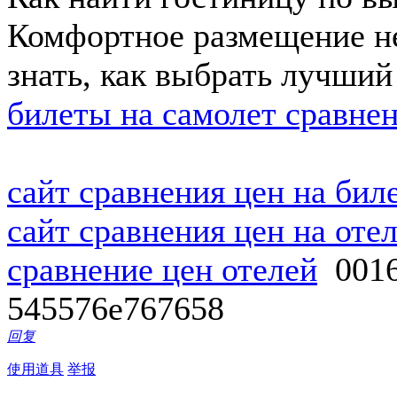
Комфортное размещение не
знать, как выбрать лучший
билеты на самолет сравне
сайт сравнения цен на бил
сайт сравнения цен на оте
сравнение цен отелей
001
545576e767658
回复
使用道具
举报