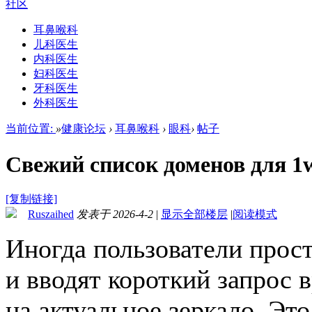
社区
耳鼻喉科
儿科医生
内科医生
妇科医生
牙科医生
外科医生
当前位置:
»
健康论坛
›
耳鼻喉科
›
眼科
›
帖子
Свежий список доменов для 1w
[复制链接]
Ruszaihed
发表于 2026-4-2
|
显示全部楼层
|
阅读模式
Иногда пользователи прос
и вводят короткий запрос 
на актуальное зеркало. Это