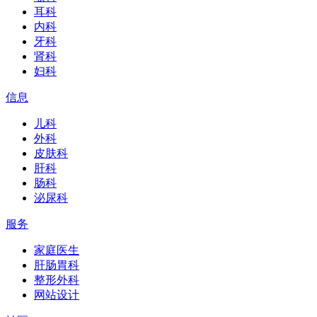
耳科
内科
牙科
肾科
妇科
信息
儿科
外科
皮肤科
肝科
肠科
泌尿科
服务
家庭医生
肝肠胃科
整形外科
网站设计