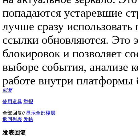
попадаются устаревшие ст
лучше сразу использовать 
ссылки обновляются. Это 
блокировок и позволяет со
выборе события, анализе 
работе внутри платформы 
回复
使用道具
举报
全部回复
0
显示全部楼层
返回列表
发帖
发表回复