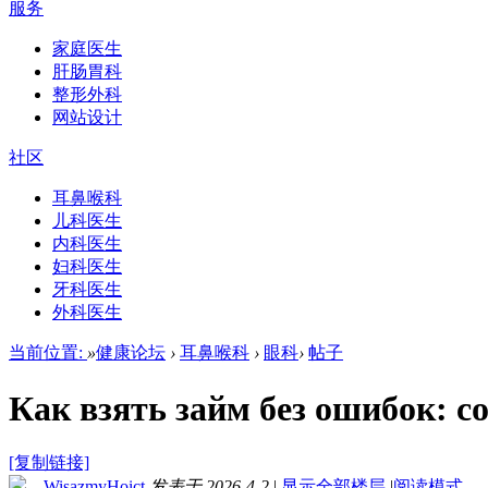
服务
家庭医生
肝肠胃科
整形外科
网站设计
社区
耳鼻喉科
儿科医生
内科医生
妇科医生
牙科医生
外科医生
当前位置:
»
健康论坛
›
耳鼻喉科
›
眼科
›
帖子
Как взять займ без ошибок: с
[复制链接]
WisazmyHoict
发表于 2026-4-2
|
显示全部楼层
|
阅读模式