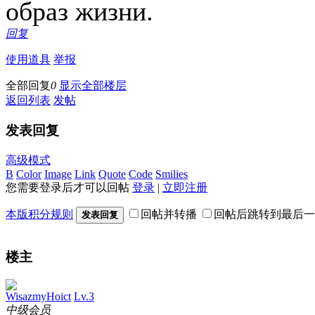
образ жизни.
回复
使用道具
举报
全部回复
0
显示全部楼层
返回列表
发帖
发表回复
高级模式
B
Color
Image
Link
Quote
Code
Smilies
您需要登录后才可以回帖
登录
|
立即注册
本版积分规则
回帖并转播
回帖后跳转到最后一
发表回复
楼主
WisazmyHoict
Lv.3
中级会员