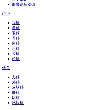
健康论坛
BBS
门户
眼科
鼻科
喉科
耳科
内科
牙科
肾科
妇科
信息
儿科
外科
皮肤科
肝科
肠科
泌尿科