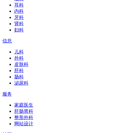
耳科
内科
牙科
肾科
妇科
信息
儿科
外科
皮肤科
肝科
肠科
泌尿科
服务
家庭医生
肝肠胃科
整形外科
网站设计