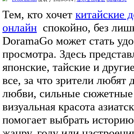
Тем, кто хочет
китайские д
онлайн
спокойно, без лиш
DoramaGo может стать удо
просмотра. Здесь представ
японские, тайские и другие
все, за что зрители любят
любви, сильные сюжетные 
визуальная красота азиатс
помогает выбрать историю 
жанру, году или настроени