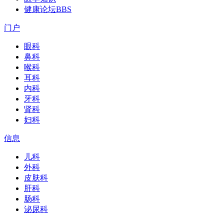
健康论坛
BBS
门户
眼科
鼻科
喉科
耳科
内科
牙科
肾科
妇科
信息
儿科
外科
皮肤科
肝科
肠科
泌尿科