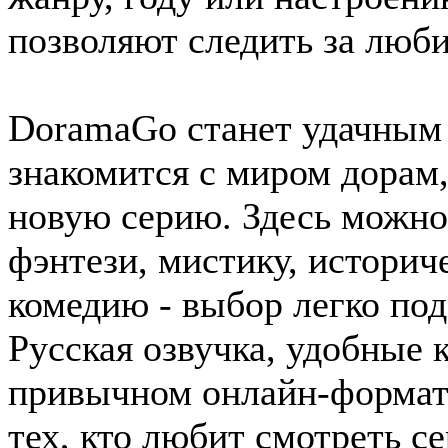
позволяют следить за люб
DoramaGo станет удачным 
знакомится с миром дорам,
новую серию. Здесь можно
фэнтези, мистику, истори
комедию - выбор легко под
Русская озвучка, удобные 
привычном онлайн-формат
тех, кто любит смотреть 