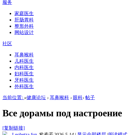
服务
家庭医生
肝肠胃科
整形外科
网站设计
社区
耳鼻喉科
儿科医生
内科医生
妇科医生
牙科医生
外科医生
当前位置:
»
健康论坛
›
耳鼻喉科
›
眼科
›
帖子
Все дорамы под настроение
[复制链接]
Leobetza.fun
发表于 2026-5-14
|
显示全部楼层
|
阅读模式