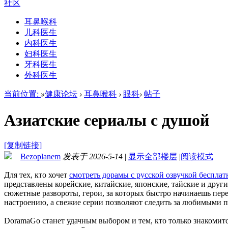
社区
耳鼻喉科
儿科医生
内科医生
妇科医生
牙科医生
外科医生
当前位置:
»
健康论坛
›
耳鼻喉科
›
眼科
›
帖子
Азиатские сериалы с душой
[复制链接]
Bezoplanem
发表于 2026-5-14
|
显示全部楼层
|
阅读模式
Для тех, кто хочет
смотреть дорамы с русской озвучкой бесплат
представлены корейские, китайские, японские, тайские и други
сюжетные развороты, герои, за которых быстро начинаешь пере
настроению, а свежие серии позволяют следить за любимыми п
DoramaGo станет удачным выбором и тем, кто только знакомитс