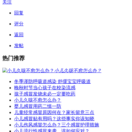
关注
回复
评分
返回
发帖
热门推荐
小儿久咳不愈怎么办？
冬季谨防呼吸道感染 舒缓宝宝呼吸道
晚秋时节当心孩子在校染流感
孩子感冒发烧未必一定要吃药
小儿久咳不愈怎么办？
婴儿感冒用药二慎一防
儿童经常感冒原因何在？家长留意三点
小儿感冒贴有用吗？这些事实你该知晓
小儿伤风感冒怎么办？三个感冒护理措施
小儿流行性感冒来袭，该如何应对？