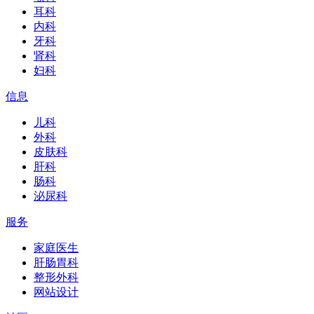
耳科
内科
牙科
肾科
妇科
信息
儿科
外科
皮肤科
肝科
肠科
泌尿科
服务
家庭医生
肝肠胃科
整形外科
网站设计