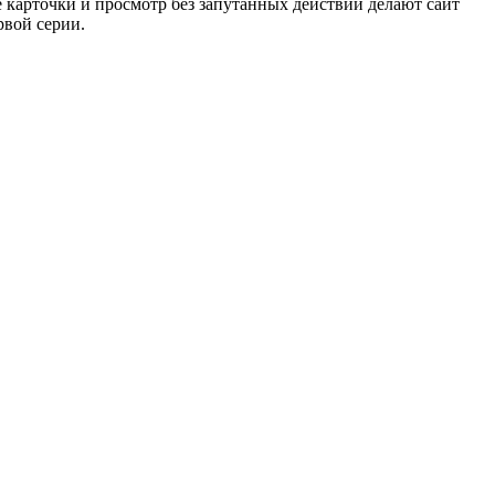
е карточки и просмотр без запутанных действий делают сайт
рвой серии.