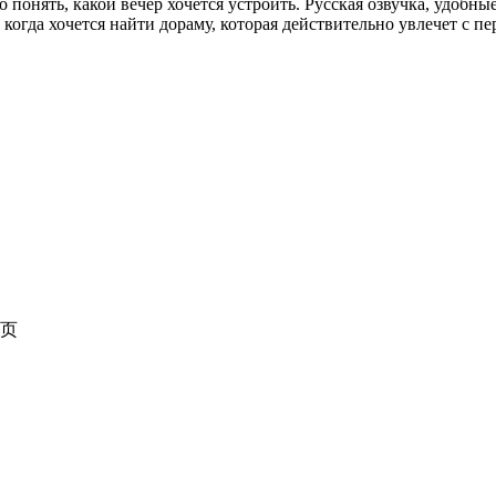
понять, какой вечер хочется устроить. Русская озвучка, удобны
огда хочется найти дораму, которая действительно увлечет с пе
页