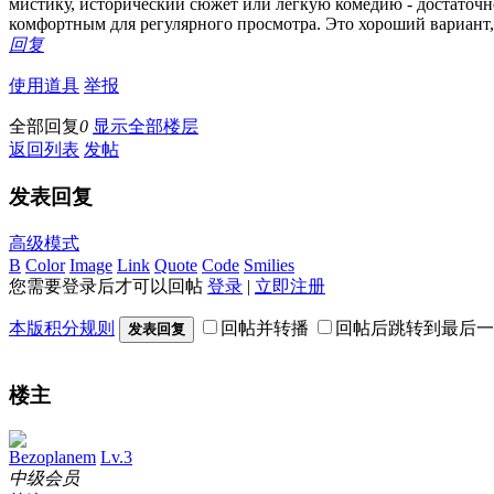
мистику, исторический сюжет или легкую комедию - достаточно 
комфортным для регулярного просмотра. Это хороший вариант, к
回复
使用道具
举报
全部回复
0
显示全部楼层
返回列表
发帖
发表回复
高级模式
B
Color
Image
Link
Quote
Code
Smilies
您需要登录后才可以回帖
登录
|
立即注册
本版积分规则
回帖并转播
回帖后跳转到最后一
发表回复
楼主
Bezoplanem
Lv.3
中级会员