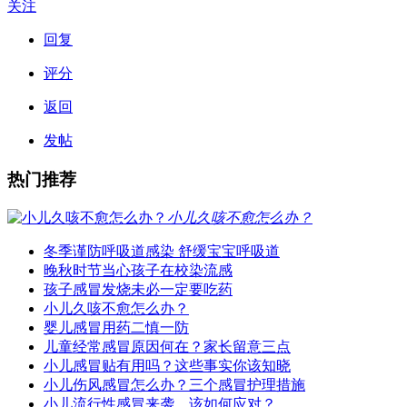
关注
回复
评分
返回
发帖
热门推荐
小儿久咳不愈怎么办？
冬季谨防呼吸道感染 舒缓宝宝呼吸道
晚秋时节当心孩子在校染流感
孩子感冒发烧未必一定要吃药
小儿久咳不愈怎么办？
婴儿感冒用药二慎一防
儿童经常感冒原因何在？家长留意三点
小儿感冒贴有用吗？这些事实你该知晓
小儿伤风感冒怎么办？三个感冒护理措施
小儿流行性感冒来袭，该如何应对？