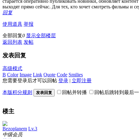
старается оперативно публиковать новинки, обновляет контент
выходят прямо сейчас. Для тех, кто хочет смотреть фильмы и
回复
使用道具
举报
全部回复
0
显示全部楼层
返回列表
发帖
发表回复
高级模式
B
Color
Image
Link
Quote
Code
Smilies
您需要登录后才可以回帖
登录
|
立即注册
本版积分规则
回帖并转播
回帖后跳转到最后一
发表回复
楼主
Bezoplanem
Lv.3
中级会员