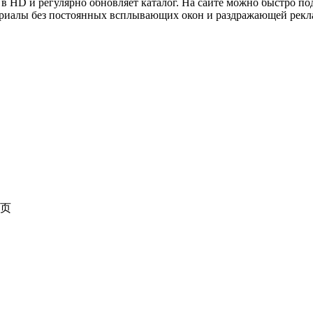
 в HD и регулярно обновляет каталог. На сайте можно быстро под
 сериалы без постоянных всплывающих окон и раздражающей рек
页