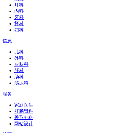
耳科
内科
牙科
肾科
妇科
信息
儿科
外科
皮肤科
肝科
肠科
泌尿科
服务
家庭医生
肝肠胃科
整形外科
网站设计