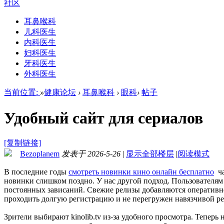
社区
耳鼻喉科
儿科医生
内科医生
妇科医生
牙科医生
外科医生
当前位置:
»
健康论坛
›
耳鼻喉科
›
眼科
›
帖子
Удобный сайт для сериалов
[复制链接]
Bezoplanem
发表于 2026-5-26
|
显示全部楼层
|
阅读模式
В последние годы
смотреть новинки кино онлайн бесплатно
ча
новинки слишком поздно. У нас другой подход. Пользователя
постоянных зависаний. Свежие релизы добавляются оперативно
проходить долгую регистрацию и не перегружен навязчивой р
Зрители выбирают kinolib.tv из-за удобного просмотра. Теперь