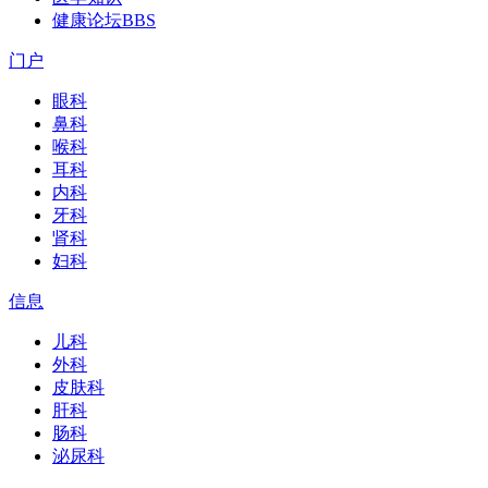
健康论坛
BBS
门户
眼科
鼻科
喉科
耳科
内科
牙科
肾科
妇科
信息
儿科
外科
皮肤科
肝科
肠科
泌尿科