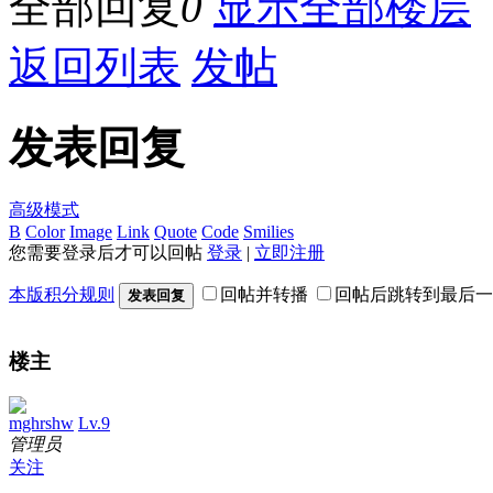
全部回复
0
显示全部楼层
返回列表
发帖
发表回复
高级模式
B
Color
Image
Link
Quote
Code
Smilies
您需要登录后才可以回帖
登录
|
立即注册
本版积分规则
回帖并转播
回帖后跳转到最后一
发表回复
楼主
mghrshw
Lv.9
管理员
关注