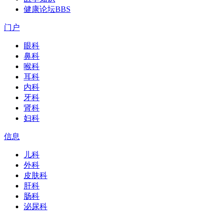
健康论坛
BBS
门户
眼科
鼻科
喉科
耳科
内科
牙科
肾科
妇科
信息
儿科
外科
皮肤科
肝科
肠科
泌尿科