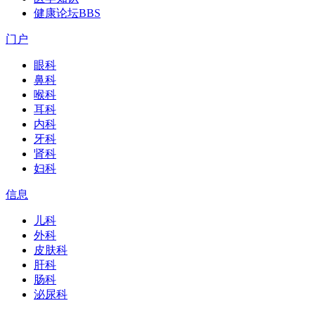
健康论坛
BBS
门户
眼科
鼻科
喉科
耳科
内科
牙科
肾科
妇科
信息
儿科
外科
皮肤科
肝科
肠科
泌尿科