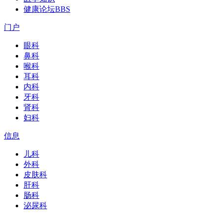
健康论坛
BBS
门户
眼科
鼻科
喉科
耳科
内科
牙科
肾科
妇科
信息
儿科
外科
皮肤科
肝科
肠科
泌尿科