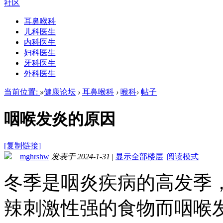
社区
耳鼻喉科
儿科医生
内科医生
妇科医生
牙科医生
外科医生
当前位置:
»
健康论坛
›
耳鼻喉科
›
喉科
›
帖子
咽喉发炎的原因
[复制链接]
mghrshw
发表于 2024-1-31
|
显示全部楼层
|
阅读模式
冬季是咽炎疾病的高发季
辣刺激性强的食物而咽喉