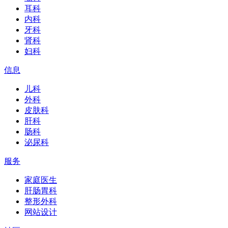
耳科
内科
牙科
肾科
妇科
信息
儿科
外科
皮肤科
肝科
肠科
泌尿科
服务
家庭医生
肝肠胃科
整形外科
网站设计