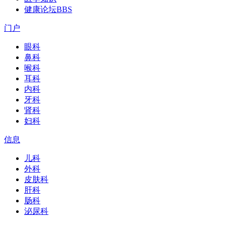
健康论坛
BBS
门户
眼科
鼻科
喉科
耳科
内科
牙科
肾科
妇科
信息
儿科
外科
皮肤科
肝科
肠科
泌尿科