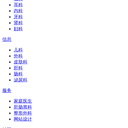
耳科
内科
牙科
肾科
妇科
信息
儿科
外科
皮肤科
肝科
肠科
泌尿科
服务
家庭医生
肝肠胃科
整形外科
网站设计