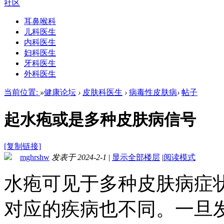
社区
耳鼻喉科
儿科医生
内科医生
妇科医生
牙科医生
外科医生
当前位置:
»
健康论坛
›
皮肤科医生
›
病毒性皮肤病
›
帖子
起水疱或是多种皮肤病信号
[复制链接]
mghrshw
发表于 2024-2-1
|
显示全部楼层
|
阅读模式
水疱可见于多种皮肤病症
对应的疾病也不同。一旦