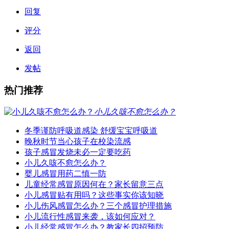
回复
评分
返回
发帖
热门推荐
小儿久咳不愈怎么办？
冬季谨防呼吸道感染 舒缓宝宝呼吸道
晚秋时节当心孩子在校染流感
孩子感冒发烧未必一定要吃药
小儿久咳不愈怎么办？
婴儿感冒用药二慎一防
儿童经常感冒原因何在？家长留意三点
小儿感冒贴有用吗？这些事实你该知晓
小儿伤风感冒怎么办？三个感冒护理措施
小儿流行性感冒来袭，该如何应对？
小儿经常感冒怎么办？教家长四招预防