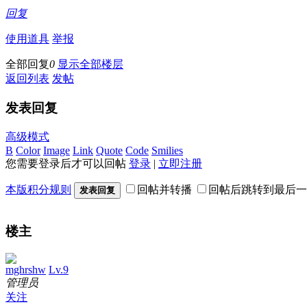
回复
使用道具
举报
全部回复
0
显示全部楼层
返回列表
发帖
发表回复
高级模式
B
Color
Image
Link
Quote
Code
Smilies
您需要登录后才可以回帖
登录
|
立即注册
本版积分规则
回帖并转播
回帖后跳转到最后一
发表回复
楼主
mghrshw
Lv.9
管理员
关注