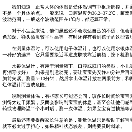
我们知道，正常人体的体温是受体温调节中枢所调控，并通
不是一个具体的点。一般来说，口腔温度为36.2~37.2℃，腋
波动范围，一般这个波动范围在1℃内，都还算正常。
对于小宝宝来说，他们虽然还不会表达自己的不适，但会通
色加深、额头热度较平时高等，有时还伴有看到孩子的这些表
在测量体温时，可以使用电子体温计，也可以使用水银体温
一种好的选择，它只需要接近耳道皮肤或靠近前额，按下检测
水银体温计，有用于测量腋下、口腔或肛门的类型，小儿测量
再消毒收好），如果是刚运动完，要让宝宝先安静30分钟后
胸前夹紧。测量5~10分钟，然后拿出体温计放在两眼前方，
烂体温计而造成危险。
说到测量体温，有些家长可能还会问，该多长时间给宝宝复测
测得太过于频繁，反而会影响到宝宝的休息，甚至会让他们感
药或物理降温半个小时后，测一次体温，如果宝宝有过抽搐等
最后还需要提醒家长注意的是，测量体温只是帮助了解宝宝
就不必太过于担心，如果精神状态较差，则需要及时就诊。