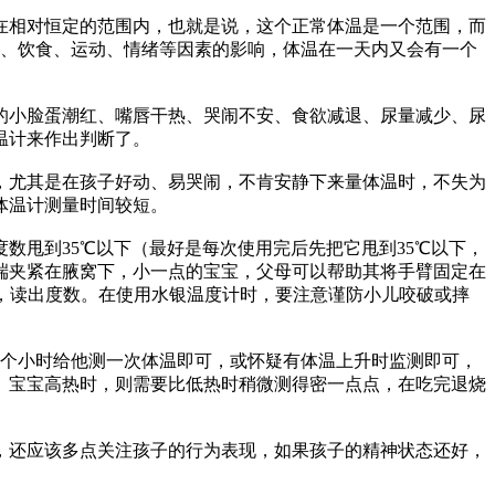
相对恒定的范围内，也就是说，这个正常体温是一个范围，而
年龄、性别、饮食、运动、情绪等因素的影响，体温在一天内又会有一个
小脸蛋潮红、嘴唇干热、哭闹不安、食欲减退、尿量减少、尿
温计来作出判断了。
尤其是在孩子好动、易哭闹，不肯安静下来量体温时，不失为
体温计测量时间较短。
甩到35℃以下（最好是每次使用完后先把它甩到35℃以下，
端夹紧在腋窝下，小一点的宝宝，父母可以帮助其将手臂固定在
眼，读出度数。在使用水银温度计时，要注意谨防小儿咬破或摔
个小时给他测一次体温即可，或怀疑有体温上升时监测即可，
。宝宝高热时，则需要比低热时稍微测得密一点点，在吃完退烧
还应该多点关注孩子的行为表现，如果孩子的精神状态还好，