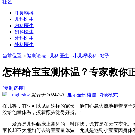
社区
耳鼻喉科
儿科医生
内科医生
妇科医生
牙科医生
外科医生
当前位置:
»
健康论坛
›
儿科医生
›
小儿呼吸科
›
帖子
怎样给宝宝测体温？专家教你
[复制链接]
mghrshw
发表于 2024-2-3
|
显示全部楼层
|
阅读模式
在儿科，有时可以见到这样的家长：他们心急火燎地抱着孩子来
没给他量体温，摸着额头觉得好烫。”
发热是儿科临床上常见的一种症状，尤其是在天气变化、冷暖
家长却不太懂如何去给宝宝量体温，尤其是遇到小宝宝因身体