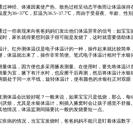
过神经、体液因素使产热、散热过程呈动态平衡而让体温保持在
窝温度为36~37℃，肛温为36.5~37.7℃，而由于受昼夜、
过一些表现来向爸爸妈妈们发出他们体温异常的信号：如宝宝的
现时，家长就得要想到孩子很可能是发烧了，这时就需要借助体
计。红外测体温仪是电子体温计的一种，操作起来就比较简单，
键，体温就出来了，操作非常简便。笔式电子体温计相对于水银
体温，因方便也多采用腋表测量。在使用时，要先将体温计度数
再测量为宜，腋下有汗水时，也应擦干后再测，然后将体温计水银
和两眼处于同一水平线，旋转体温计，使有颜色的水银柱正对双
体温会比较好呢？一般来说，如果宝宝只是低烧，那么，每6
到厌烦，尤其是水银体温计，刚插入腋窝时会让孩子感觉不舒服
其他情况，体温监测间隔要比一般的发烧要短一点。
疾病的情况，当宝宝发烧时，爸爸妈妈不能只是盯着体温数字，