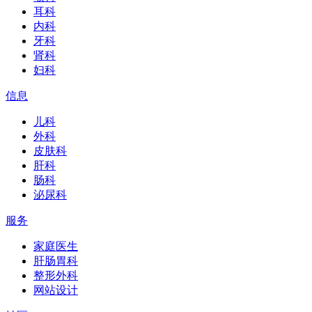
耳科
内科
牙科
肾科
妇科
信息
儿科
外科
皮肤科
肝科
肠科
泌尿科
服务
家庭医生
肝肠胃科
整形外科
网站设计