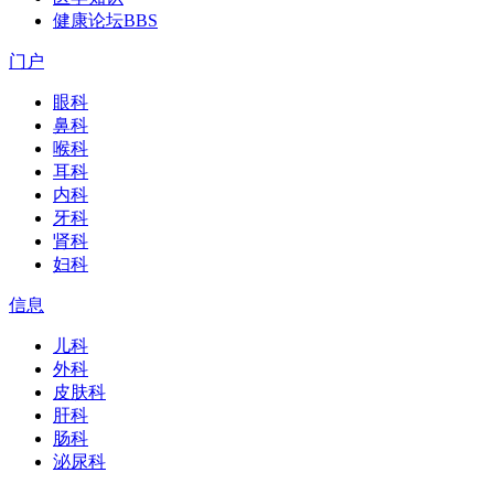
健康论坛
BBS
门户
眼科
鼻科
喉科
耳科
内科
牙科
肾科
妇科
信息
儿科
外科
皮肤科
肝科
肠科
泌尿科