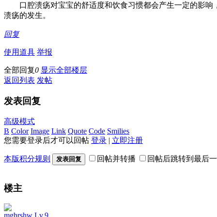
口腔溃疡对宝宝的舒适度和饮食习惯都会产生一定的影响，
溃疡的发生。
回复
使用道具
举报
全部回复
0
显示全部楼层
返回列表
发帖
发表回复
高级模式
B
Color
Image
Link
Quote
Code
Smilies
您需要登录后才可以回帖
登录
|
立即注册
本版积分规则
回帖并转播
回帖后跳转到最后一
发表回复
楼主
mghrshw
Lv.9