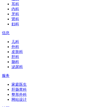
耳科
内科
牙科
肾科
妇科
信息
儿科
外科
皮肤科
肝科
肠科
泌尿科
服务
家庭医生
肝肠胃科
整形外科
网站设计