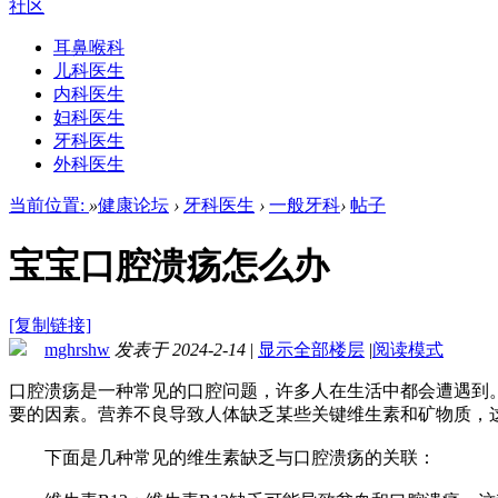
社区
耳鼻喉科
儿科医生
内科医生
妇科医生
牙科医生
外科医生
当前位置:
»
健康论坛
›
牙科医生
›
一般牙科
›
帖子
宝宝口腔溃疡怎么办
[复制链接]
mghrshw
发表于 2024-2-14
|
显示全部楼层
|
阅读模式
口腔溃疡是一种常见的口腔问题，许多人在生活中都会遭遇到
要的因素。营养不良导致人体缺乏某些关键维生素和矿物质，
下面是几种常见的维生素缺乏与口腔溃疡的关联：