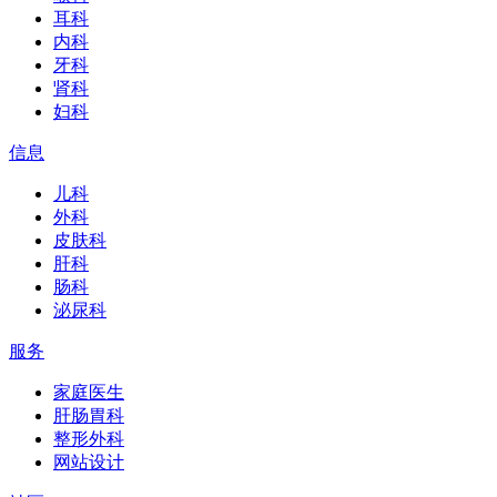
耳科
内科
牙科
肾科
妇科
信息
儿科
外科
皮肤科
肝科
肠科
泌尿科
服务
家庭医生
肝肠胃科
整形外科
网站设计