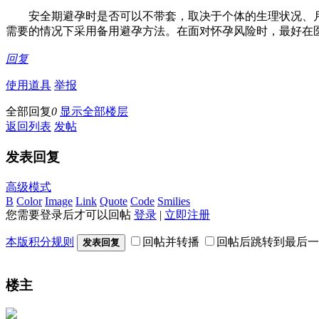
安全期避孕时是否可以不带套，取决于个体的生理状况、月
需要的情况下采用备用避孕方法。在面对怀孕风险时，最好在
回复
使用道具
举报
全部回复
0
显示全部楼层
返回列表
发帖
发表回复
高级模式
B
Color
Image
Link
Quote
Code
Smilies
您需要登录后才可以回帖
登录
|
立即注册
本版积分规则
回帖并转播
回帖后跳转到最后一
发表回复
楼主