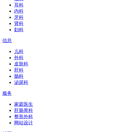
耳科
内科
牙科
肾科
妇科
信息
儿科
外科
皮肤科
肝科
肠科
泌尿科
服务
家庭医生
肝肠胃科
整形外科
网站设计