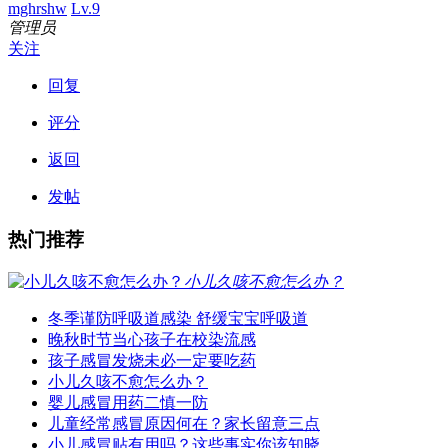
mghrshw
Lv.9
管理员
关注
回复
评分
返回
发帖
热门推荐
小儿久咳不愈怎么办？
冬季谨防呼吸道感染 舒缓宝宝呼吸道
晚秋时节当心孩子在校染流感
孩子感冒发烧未必一定要吃药
小儿久咳不愈怎么办？
婴儿感冒用药二慎一防
儿童经常感冒原因何在？家长留意三点
小儿感冒贴有用吗？这些事实你该知晓