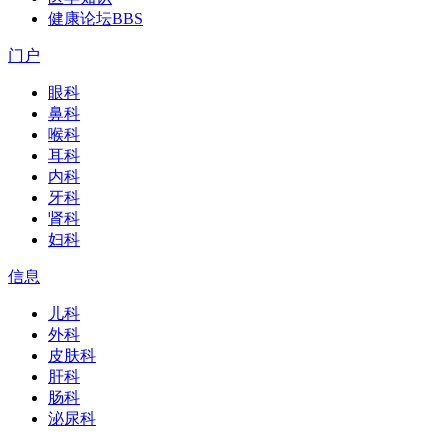
健康论坛
BBS
门户
眼科
鼻科
喉科
耳科
内科
牙科
肾科
妇科
信息
儿科
外科
皮肤科
肝科
肠科
泌尿科