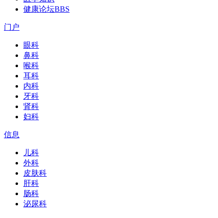
健康论坛
BBS
门户
眼科
鼻科
喉科
耳科
内科
牙科
肾科
妇科
信息
儿科
外科
皮肤科
肝科
肠科
泌尿科