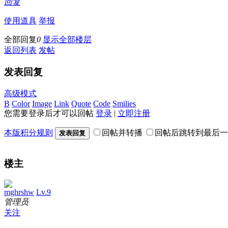
回复
使用道具
举报
全部回复
0
显示全部楼层
返回列表
发帖
发表回复
高级模式
B
Color
Image
Link
Quote
Code
Smilies
您需要登录后才可以回帖
登录
|
立即注册
本版积分规则
回帖并转播
回帖后跳转到最后一
发表回复
楼主
mghrshw
Lv.9
管理员
关注