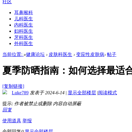
社区
耳鼻喉科
儿科医生
内科医生
妇科医生
牙科医生
外科医生
当前位置:
»
健康论坛
›
皮肤科医生
›
变应性皮肤病
›
帖子
夏季防晒指南：如何选择最适
[复制链接]
Luke789
发表于 2024-6-14
|
显示全部楼层
|
阅读模式
提示:
作者被禁止或删除 内容自动屏蔽
回复
使用道具
举报
全部回复
0
显示全部楼层