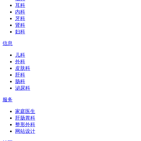
耳科
内科
牙科
肾科
妇科
信息
儿科
外科
皮肤科
肝科
肠科
泌尿科
服务
家庭医生
肝肠胃科
整形外科
网站设计